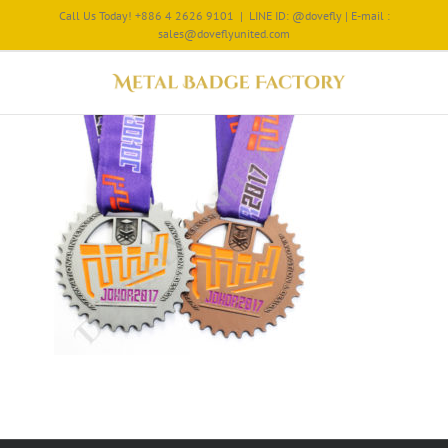
Call Us Today! +886 4 2626 9101
|
LINE ID: @dovefly | E-mail :
sales@doveflyunited.com