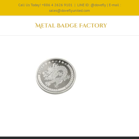
Call Us Today! +886 4 2626 9101
|
LINE ID: @dovefly | E-mail :
sales@doveflyunited.com