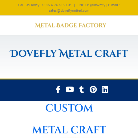
Call Us Today! +886 4 2626 9101
|
LINE ID: @dovefly | E-mail :
sales@doveflyunited.com
CUSTOM
METAL CRAFT