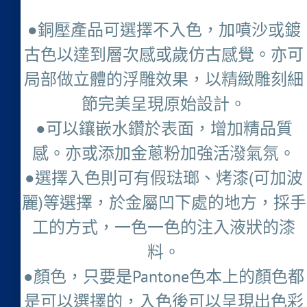
●銅壓產品可選擇不入色，加噴沙或鍍
古色以達到層次感或歲仿古感覺。亦可
局部做立體的浮雕效果，以精緻雕刻細
節完美呈現原始設計。
●可以鑲嵌水鑽於表面，增加精品質
感。亦或添加金蔥粉加強活潑氣氛。
●選擇入色則可有假琺瑯、烤漆(可加波
麗)等選擇，於金屬凹下處的地方，採手
工的方式，一色一色的注入液狀的漆
料。
●顏色，只要是Pantone色本上的顏色都
是可以選擇的，入色後可以呈現出色彩