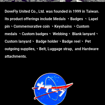
DoveFly United Co., Ltd. was founded in 1999 in Taiwan.
Its product offerings include Medals 、Badges 、 Lapel
pin、Commemorative coin 、Keyshains 、Custom
medals 、Custom badges、 Webbing、 Blank lanyard、
Custom lanyard、 Badge holder、Badge reel、 Pet
outgoing supplies,、Belt, Luggage strap, and Hardware
attachments.