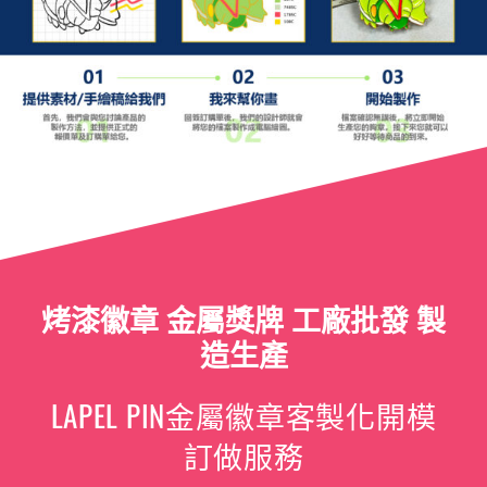
烤漆徽章 金屬獎牌 工廠批發 製
造生產
LAPEL PIN金屬徽章客製化開模
訂做服務