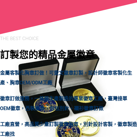
THE BEST CHOICE
訂製您的精品金屬徽章
金屬客製化胸章訂做！可愛文徽章訂製，設計師徽章客製化生
產、胸章OEM/ODM工廠
徽章訂做服務，一條龍生產製造的專業徽章工廠，臺灣接單
OEM徽章，西裝徽章、包包別針、襯衫徽章訂做
工廠直營，高品質少量訂製徽章胸章，別針設計客製，徽章製造
工廠找