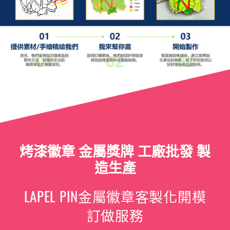
烤漆徽章 金屬獎牌 工廠批發 製
造生產
LAPEL PIN金屬徽章客製化開模
訂做服務