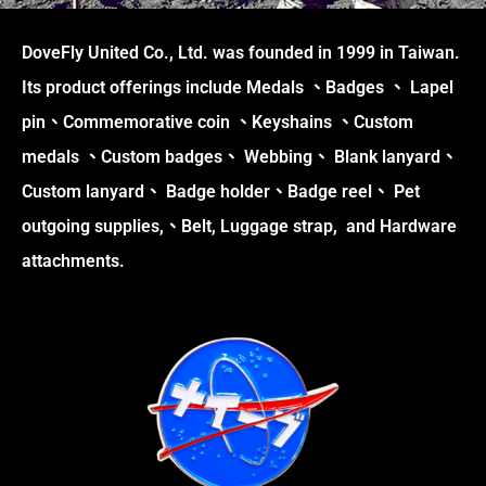
DoveFly United Co., Ltd. was founded in 1999 in Taiwan.
Its product offerings include Medals 、Badges 、 Lapel
pin、Commemorative coin 、Keyshains 、Custom
medals 、Custom badges、 Webbing、 Blank lanyard、
Custom lanyard、 Badge holder、Badge reel、 Pet
outgoing supplies,、Belt, Luggage strap, and Hardware
attachments.