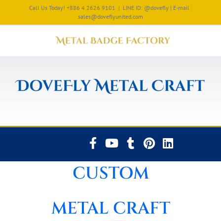
Call Us Today! +886 4 2626 9101
|
LINE ID: @dovefly | E-mail :
sales@doveflyunited.com
CUSTOM
METAL CRAFT