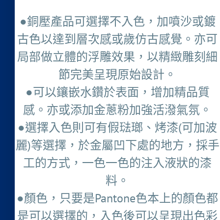
●銅壓產品可選擇不入色，加噴沙或鍍
古色以達到層次感或歲仿古感覺。亦可
局部做立體的浮雕效果，以精緻雕刻細
節完美呈現原始設計。
●可以鑲嵌水鑽於表面，增加精品質
感。亦或添加金蔥粉加強活潑氣氛。
●選擇入色則可有假琺瑯、烤漆(可加波
麗)等選擇，於金屬凹下處的地方，採手
工的方式，一色一色的注入液狀的漆
料。
●顏色，只要是Pantone色本上的顏色都
是可以選擇的，入色後可以呈現出色彩