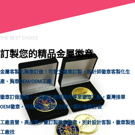
THE BEST CHOICE
訂製您的精品金屬徽章
金屬客製化胸章訂做！可愛文徽章訂製，設計師徽章客製化生
產、胸章OEM/ODM工廠
徽章訂做服務，一條龍生產製造的專業徽章工廠，臺灣接單
OEM徽章，西裝徽章、包包別針、襯衫徽章訂做
工廠直營，高品質少量訂製徽章胸章，別針設計客製，徽章製造
工廠找