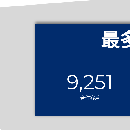
最
9,251
合作客戶