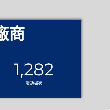
廠商
1,525
活動場次