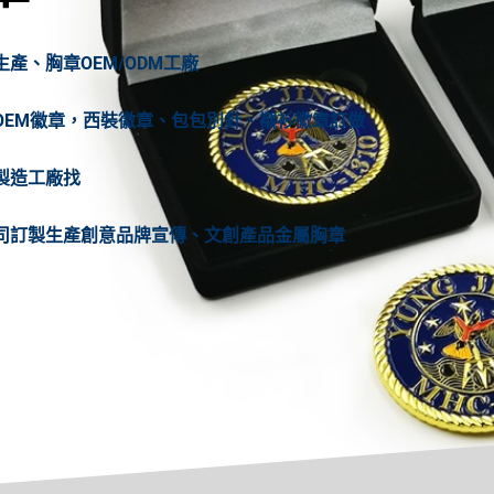
、胸章OEM/ODM工廠
OEM徽章，西裝徽章、包包別針、襯衫徽章訂做
製造工廠找
司訂製生產創意品牌宣傳、文創產品金屬胸章