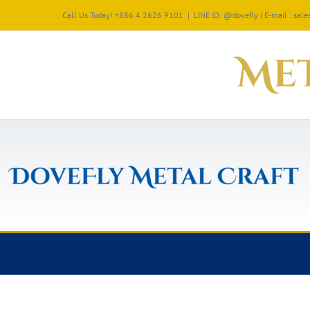
Call Us Today! +886 4 2626 9101
|
LINE ID: @dovefly | E-mail : sa