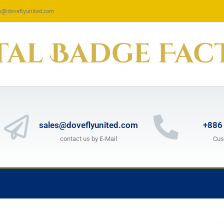
les@doveflyunited.com
sales@doveflyunited.com
+886
contact us by E-Mail
Cus