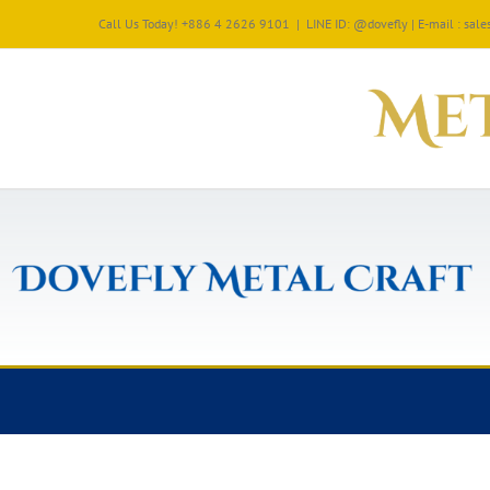
Call Us Today! +886 4 2626 9101
|
LINE ID: @dovefly | E-mail : sa