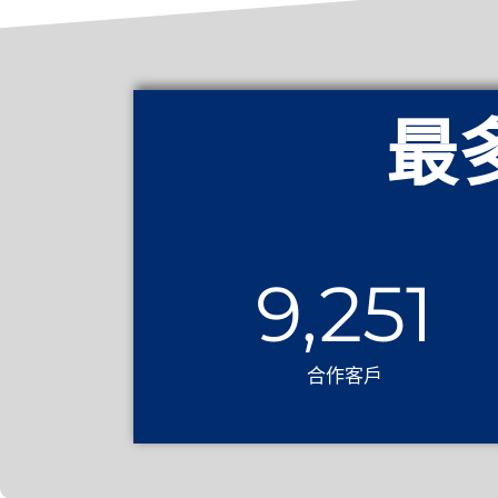
最
9,251
合作客戶