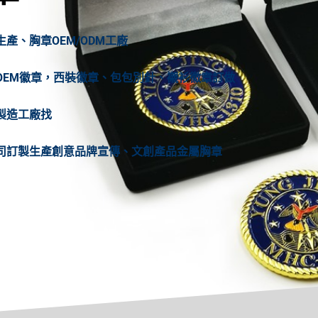
、胸章OEM/ODM工廠
OEM徽章，西裝徽章、包包別針、襯衫徽章訂做
製造工廠找
司訂製生產創意品牌宣傳、文創產品金屬胸章