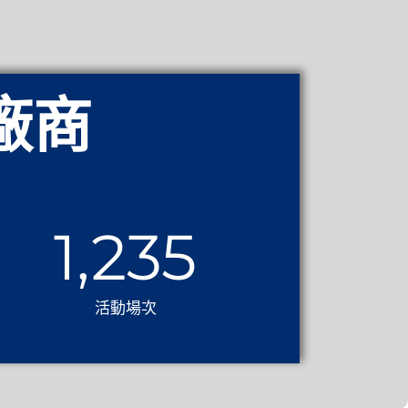
廠商
1,525
活動場次