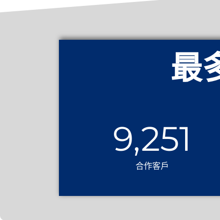
最
9,251
合作客戶