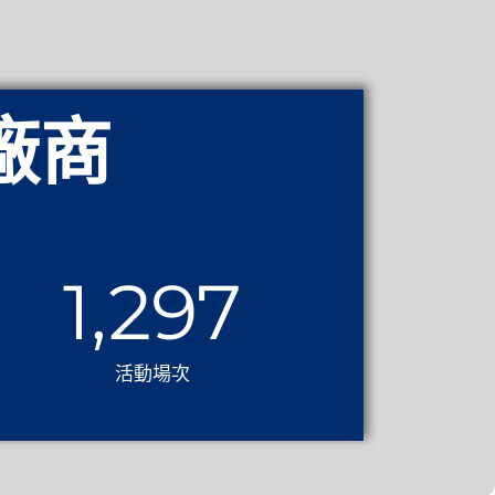
廠商
1,525
活動場次