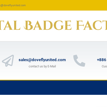
les@doveflyunited.com
sales@doveflyunited.com
+886
contact us by E-Mail
Cus