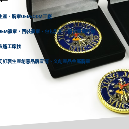
、胸章OEM/ODM工廠
OEM徽章，西裝徽章、包包別針、襯衫徽章訂做
製造工廠找
司訂製生產創意品牌宣傳、文創產品金屬胸章