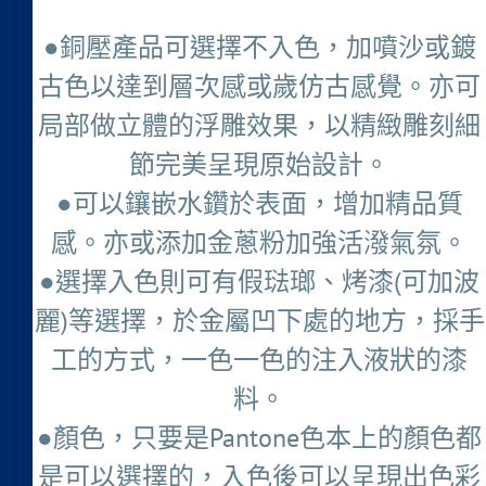
●銅壓產品可選擇不入色，加噴沙或鍍
古色以達到層次感或歲仿古感覺。亦可
局部做立體的浮雕效果，以精緻雕刻細
節完美呈現原始設計。
●可以鑲嵌水鑽於表面，增加精品質
感。亦或添加金蔥粉加強活潑氣氛。
●選擇入色則可有假琺瑯、烤漆(可加波
麗)等選擇，於金屬凹下處的地方，採手
工的方式，一色一色的注入液狀的漆
料。
●顏色，只要是Pantone色本上的顏色都
是可以選擇的，入色後可以呈現出色彩