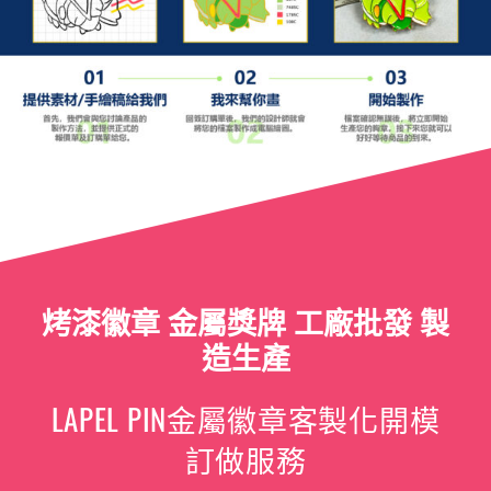
烤漆徽章 金屬獎牌 工廠批發 製
造生產
LAPEL PIN金屬徽章客製化開模
訂做服務