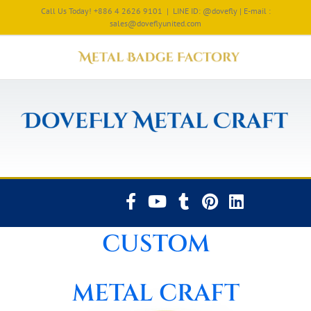
Call Us Today! +886 4 2626 9101
|
LINE ID: @dovefly | E-mail :
sales@doveflyunited.com
CUSTOM
METAL CRAFT