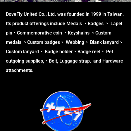
DoveFly United Co., Ltd. was founded in 1999 in Taiwan.
Its product offerings include Medals 、Badges 、 Lapel
pin、Commemorative coin 、Keyshains 、Custom
medals 、Custom badges、 Webbing、 Blank lanyard、
Custom lanyard、 Badge holder、Badge reel、 Pet
outgoing supplies,、Belt, Luggage strap, and Hardware
attachments.