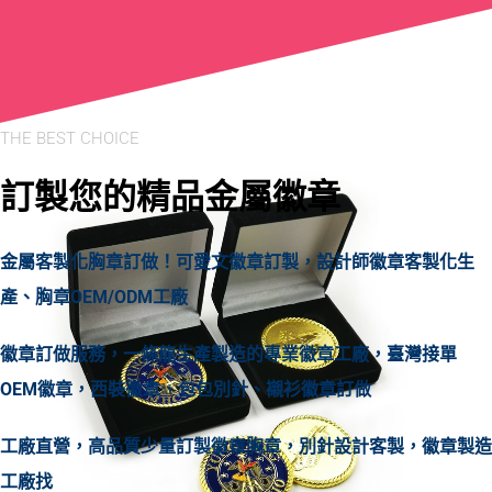
THE BEST CHOICE
訂製您的精品金屬徽章
金屬客製化胸章訂做！可愛文徽章訂製，設計師徽章客製化生
產、胸章OEM/ODM工廠
徽章訂做服務，一條龍生產製造的專業徽章工廠，臺灣接單
OEM徽章，西裝徽章、包包別針、襯衫徽章訂做
工廠直營，高品質少量訂製徽章胸章，別針設計客製，徽章製造
工廠找