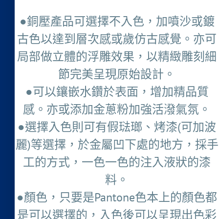
●銅壓產品可選擇不入色，加噴沙或鍍
古色以達到層次感或歲仿古感覺。亦可
局部做立體的浮雕效果，以精緻雕刻細
節完美呈現原始設計。
●可以鑲嵌水鑽於表面，增加精品質
感。亦或添加金蔥粉加強活潑氣氛。
●選擇入色則可有假琺瑯、烤漆(可加波
麗)等選擇，於金屬凹下處的地方，採手
工的方式，一色一色的注入液狀的漆
料。
●顏色，只要是Pantone色本上的顏色都
是可以選擇的，入色後可以呈現出色彩