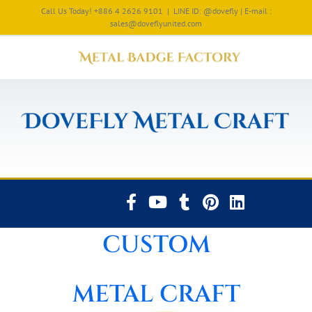
Call Us Today! +886 4 2626 9101
|
LINE ID: @dovefly | E-mail :
sales@doveflyunited.com
CUSTOM
METAL CRAFT