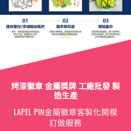
烤漆徽章 金屬獎牌 工廠批發 製
造生產
LAPEL PIN金屬徽章客製化開模
訂做服務