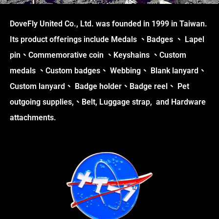
DoveFly United Co., Ltd. was founded in 1999 in Taiwan.
Its product offerings include Medals 、Badges 、 Lapel
pin、Commemorative coin 、Keyshains 、Custom
medals 、Custom badges、 Webbing、 Blank lanyard、
Custom lanyard、 Badge holder、Badge reel、 Pet
outgoing supplies,、Belt, Luggage strap, and Hardware
attachments.