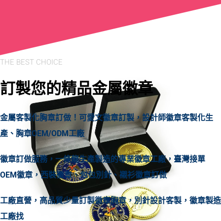
THE BEST CHOICE
訂製您的精品金屬徽章
金屬客製化胸章訂做！可愛文徽章訂製，設計師徽章客製化生
產、胸章OEM/ODM工廠
徽章訂做服務，一條龍生產製造的專業徽章工廠，臺灣接單
OEM徽章，西裝徽章、包包別針、襯衫徽章訂做
工廠直營，高品質少量訂製徽章胸章，別針設計客製，徽章製造
工廠找