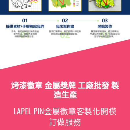
烤漆徽章 金屬獎牌 工廠批發 製
造生產
LAPEL PIN金屬徽章客製化開模
訂做服務