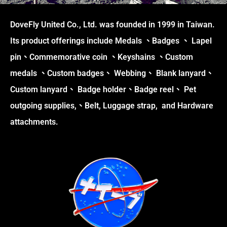
DoveFly United Co., Ltd. was founded in 1999 in Taiwan.
Its product offerings include Medals 、Badges 、 Lapel
pin、Commemorative coin 、Keyshains 、Custom
medals 、Custom badges、 Webbing、 Blank lanyard、
Custom lanyard、 Badge holder、Badge reel、 Pet
outgoing supplies,、Belt, Luggage strap, and Hardware
attachments.