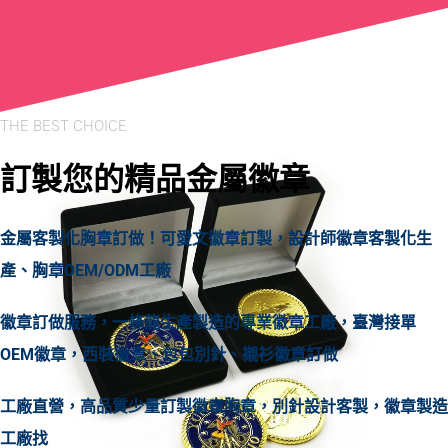
THE BEST CHOICE
訂製您的精品金屬徽章
金屬客製化胸章訂做！可愛文徽章訂製，設計師徽章客製化生
產、胸章OEM/ODM工廠
徽章訂做服務，一條龍生產製造的專業徽章工廠，臺灣接單
OEM徽章，西裝徽章、包包別針、襯衫徽章訂做
工廠直營，高品質少量訂製徽章胸章，別針設計客製，徽章製造
工廠找