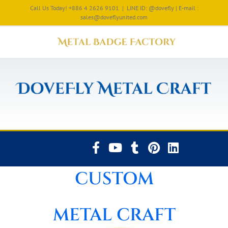
Call Us Today! +886 4 2626 9101
|
LINE ID: @dovefly | E-mail :
sales@doveflyunited.com
CUSTOM
METAL CRAFT