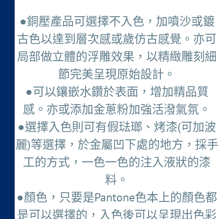
●銅壓產品可選擇不入色，加噴沙或鍍
古色以達到層次感或歲仿古感覺。亦可
局部做立體的浮雕效果，以精緻雕刻細
節完美呈現原始設計。
●可以鑲嵌水鑽於表面，增加精品質
感。亦或添加金蔥粉加強活潑氣氛。
●選擇入色則可有假琺瑯、烤漆(可加波
麗)等選擇，於金屬凹下處的地方，採手
工的方式，一色一色的注入液狀的漆
料。
●顏色，只要是Pantone色本上的顏色都
是可以選擇的，入色後可以呈現出色彩