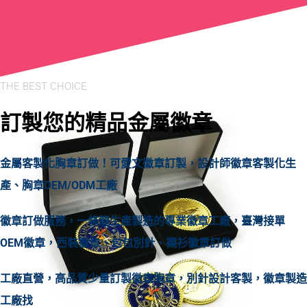
THE BEST CHOICE
訂製您的精品金屬徽章
金屬客製化胸章訂做！可愛文徽章訂製，設計師徽章客製化生
產、胸章OEM/ODM工廠
徽章訂做服務，一條龍生產製造的專業徽章工廠，臺灣接單
OEM徽章，西裝徽章、包包別針、襯衫徽章訂做
工廠直營，高品質少量訂製徽章胸章，別針設計客製，徽章製造
工廠找