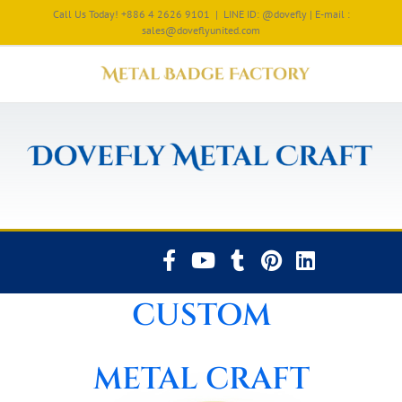
Call Us Today! +886 4 2626 9101
|
LINE ID: @dovefly | E-mail :
sales@doveflyunited.com
CUSTOM
METAL CRAFT