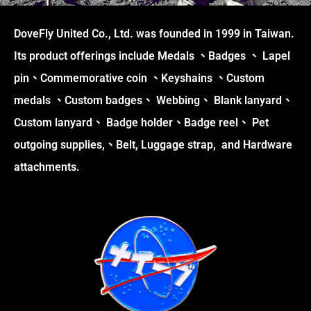
DoveFly United Co., Ltd. was founded in 1999 in Taiwan.
Its product offerings include Medals 、Badges 、 Lapel
pin、Commemorative coin 、Keyshains 、Custom
medals 、Custom badges、 Webbing、 Blank lanyard、
Custom lanyard、 Badge holder、Badge reel、 Pet
outgoing supplies,、Belt, Luggage strap, and Hardware
attachments.