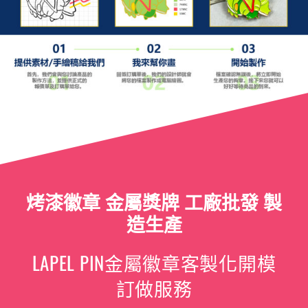
烤漆徽章 金屬獎牌 工廠批發 製
造生產
LAPEL PIN金屬徽章客製化開模
訂做服務