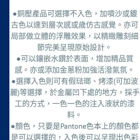
●銅壓產品可選擇不入色，加噴沙或鍍
古色以達到層次感或歲仿古感覺。亦可
局部做立體的浮雕效果，以精緻雕刻細
節完美呈現原始設計。
●可以鑲嵌水鑽於表面，增加精品質
感。亦或添加金蔥粉加強活潑氣氛。
●選擇入色則可有假琺瑯、烤漆(可加波
麗)等選擇，於金屬凹下處的地方，採手
工的方式，一色一色的注入液狀的漆
料。
●顏色，只要是Pantone色本上的顏色都
是可以選擇的，入色後可以呈現出色彩