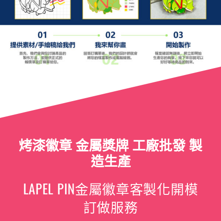
烤漆徽章 金屬獎牌 工廠批發 製
造生產
LAPEL PIN金屬徽章客製化開模
訂做服務