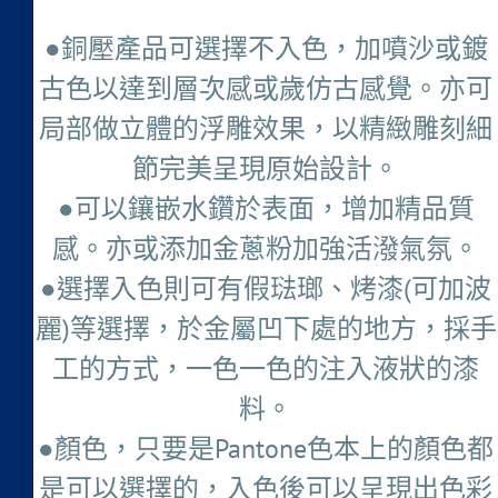
●銅壓產品可選擇不入色，加噴沙或鍍
古色以達到層次感或歲仿古感覺。亦可
局部做立體的浮雕效果，以精緻雕刻細
節完美呈現原始設計。
●可以鑲嵌水鑽於表面，增加精品質
感。亦或添加金蔥粉加強活潑氣氛。
●選擇入色則可有假琺瑯、烤漆(可加波
麗)等選擇，於金屬凹下處的地方，採手
工的方式，一色一色的注入液狀的漆
料。
●顏色，只要是Pantone色本上的顏色都
是可以選擇的，入色後可以呈現出色彩