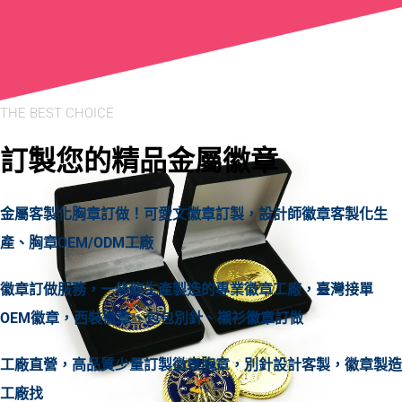
THE BEST CHOICE
訂製您的精品金屬徽章
金屬客製化胸章訂做！可愛文徽章訂製，設計師徽章客製化生
產、胸章OEM/ODM工廠
徽章訂做服務，一條龍生產製造的專業徽章工廠，臺灣接單
OEM徽章，西裝徽章、包包別針、襯衫徽章訂做
工廠直營，高品質少量訂製徽章胸章，別針設計客製，徽章製造
工廠找