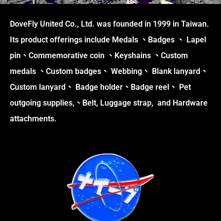
DoveFly United Co., Ltd. was founded in 1999 in Taiwan.
Its product offerings include Medals 、Badges 、 Lapel
pin、Commemorative coin 、Keyshains 、Custom
medals 、Custom badges、 Webbing、 Blank lanyard、
Custom lanyard、 Badge holder、Badge reel、 Pet
outgoing supplies,、Belt, Luggage strap, and Hardware
attachments.