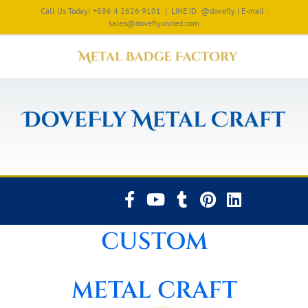
Call Us Today! +886 4 2626 9101
|
LINE ID: @dovefly | E-mail :
sales@doveflyunited.com
CUSTOM
METAL CRAFT