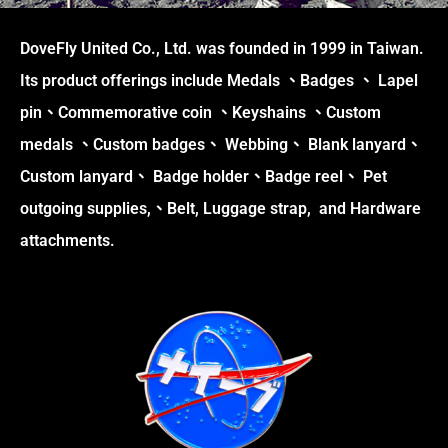
DoveFly United Co., Ltd. was founded in 1999 in Taiwan.
Its product offerings include Medals 、Badges 、 Lapel
pin、Commemorative coin 、Keyshains 、Custom
medals 、Custom badges、 Webbing、 Blank lanyard、
Custom lanyard、 Badge holder、Badge reel、 Pet
outgoing supplies,、Belt, Luggage strap, and Hardware
attachments.