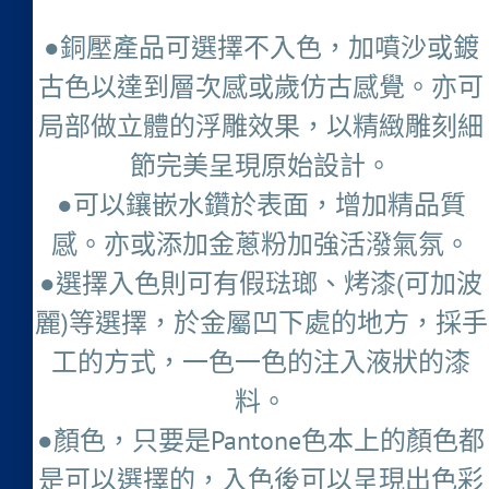
●銅壓產品可選擇不入色，加噴沙或鍍
古色以達到層次感或歲仿古感覺。亦可
局部做立體的浮雕效果，以精緻雕刻細
節完美呈現原始設計。
●可以鑲嵌水鑽於表面，增加精品質
感。亦或添加金蔥粉加強活潑氣氛。
●選擇入色則可有假琺瑯、烤漆(可加波
麗)等選擇，於金屬凹下處的地方，採手
工的方式，一色一色的注入液狀的漆
料。
●顏色，只要是Pantone色本上的顏色都
是可以選擇的，入色後可以呈現出色彩