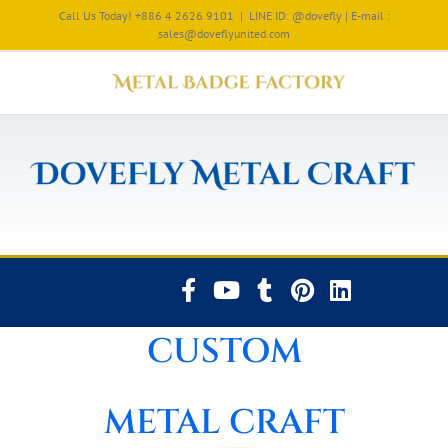
Call Us Today! +886 4 2626 9101
|
LINE ID: @dovefly | E-mail :
sales@doveflyunited.com
CUSTOM
METAL CRAFT