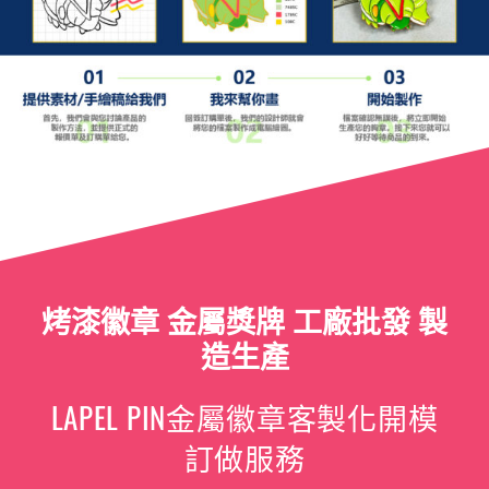
烤漆徽章 金屬獎牌 工廠批發 製
造生產
LAPEL PIN金屬徽章客製化開模
訂做服務