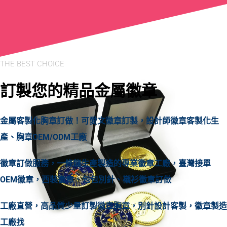
THE BEST CHOICE
訂製您的精品金屬徽章
金屬客製化胸章訂做！可愛文徽章訂製，設計師徽章客製化生
產、胸章OEM/ODM工廠
徽章訂做服務，一條龍生產製造的專業徽章工廠，臺灣接單
OEM徽章，西裝徽章、包包別針、襯衫徽章訂做
工廠直營，高品質少量訂製徽章胸章，別針設計客製，徽章製造
工廠找