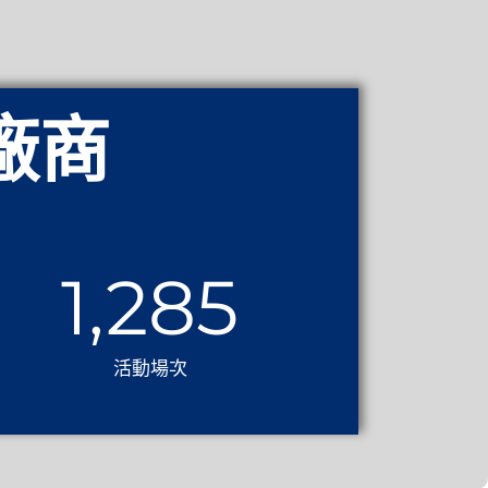
廠商
1,525
活動場次