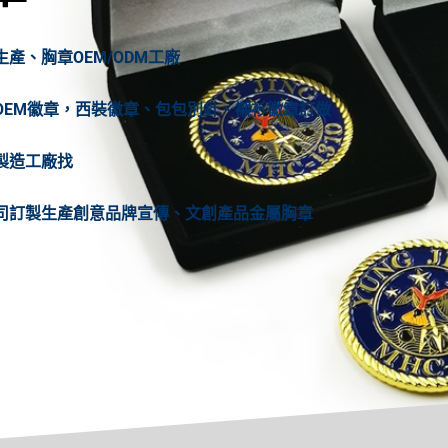
、胸章OEM/ODM工廠
OEM徽章，西裝徽章、包包別針、襯衫徽章訂做
製造工廠找
司訂製生產創意品牌宣傳、文創產品金屬胸章