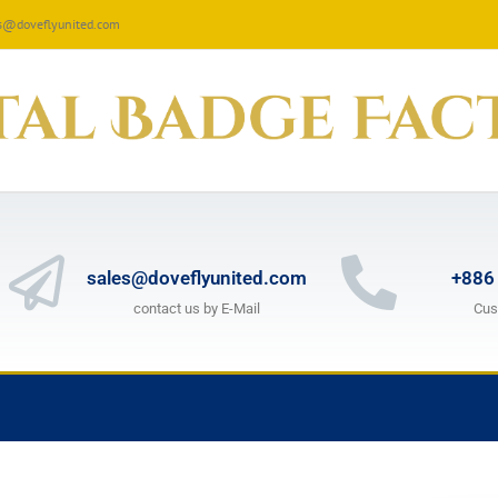
les@doveflyunited.com
sales@doveflyunited.com
+886
contact us by E-Mail
Cus