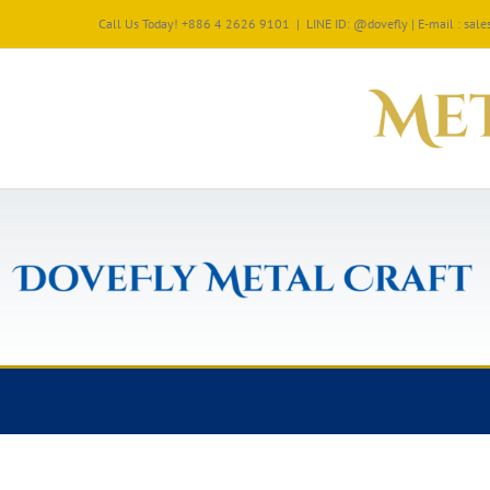
Call Us Today! +886 4 2626 9101
|
LINE ID: @dovefly | E-mail : sa