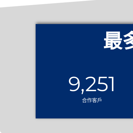
最
9,251
合作客戶