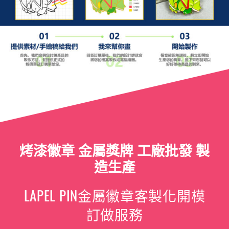
烤漆徽章 金屬獎牌 工廠批發 製
造生產
LAPEL PIN金屬徽章客製化開模
訂做服務