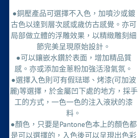
●銅壓產品可選擇不入色，加噴沙或鍍
古色以達到層次感或歲仿古感覺。亦可
局部做立體的浮雕效果，以精緻雕刻細
節完美呈現原始設計。
●可以鑲嵌水鑽於表面，增加精品質
感。亦或添加金蔥粉加強活潑氣氛。
●選擇入色則可有假琺瑯、烤漆(可加波
麗)等選擇，於金屬凹下處的地方，採手
工的方式，一色一色的注入液狀的漆
料。
●顏色，只要是Pantone色本上的顏色都
是可以選擇的，入色後可以呈現出色彩