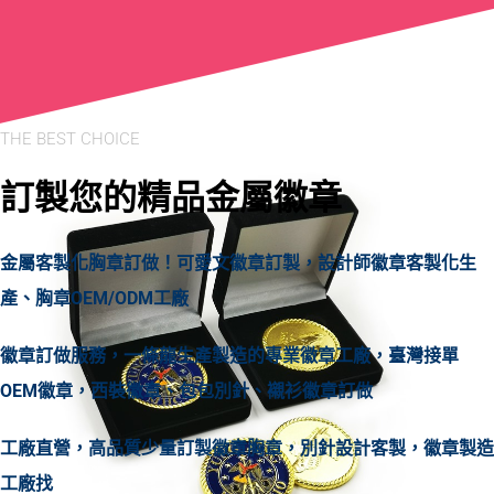
THE BEST CHOICE
訂製您的精品金屬徽章
金屬客製化胸章訂做！可愛文徽章訂製，設計師徽章客製化生
產、胸章OEM/ODM工廠
徽章訂做服務，一條龍生產製造的專業徽章工廠，臺灣接單
OEM徽章，西裝徽章、包包別針、襯衫徽章訂做
工廠直營，高品質少量訂製徽章胸章，別針設計客製，徽章製造
工廠找