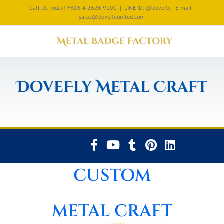
Call Us Today! +886 4 2626 9101
|
LINE ID: @dovefly | E-mail :
sales@doveflyunited.com
CUSTOM
METAL CRAFT