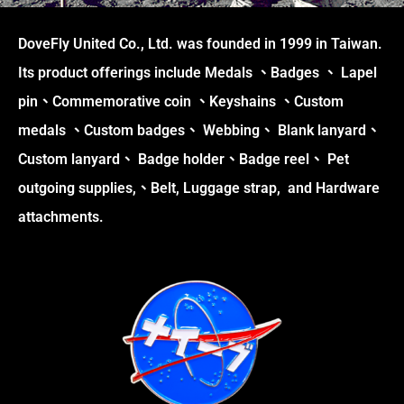
DoveFly United Co., Ltd. was founded in 1999 in Taiwan.
Its product offerings include Medals 、Badges 、 Lapel
pin、Commemorative coin 、Keyshains 、Custom
medals 、Custom badges、 Webbing、 Blank lanyard、
Custom lanyard、 Badge holder、Badge reel、 Pet
outgoing supplies,、Belt, Luggage strap, and Hardware
attachments.