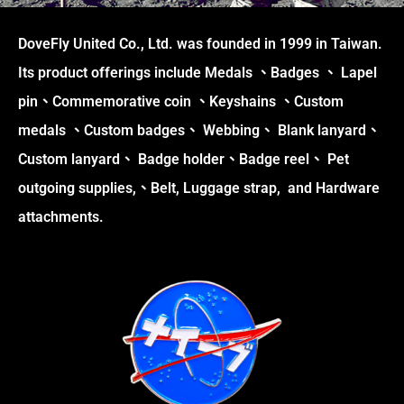
DoveFly United Co., Ltd. was founded in 1999 in Taiwan.
Its product offerings include Medals 、Badges 、 Lapel
pin、Commemorative coin 、Keyshains 、Custom
medals 、Custom badges、 Webbing、 Blank lanyard、
Custom lanyard、 Badge holder、Badge reel、 Pet
outgoing supplies,、Belt, Luggage strap, and Hardware
attachments.