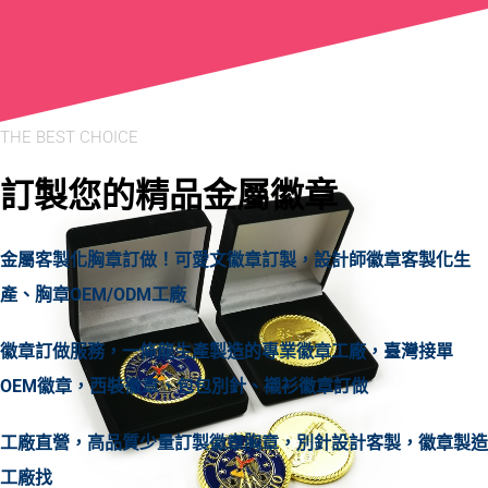
THE BEST CHOICE
訂製您的精品金屬徽章
金屬客製化胸章訂做！可愛文徽章訂製，設計師徽章客製化生
產、胸章OEM/ODM工廠
徽章訂做服務，一條龍生產製造的專業徽章工廠，臺灣接單
OEM徽章，西裝徽章、包包別針、襯衫徽章訂做
工廠直營，高品質少量訂製徽章胸章，別針設計客製，徽章製造
工廠找