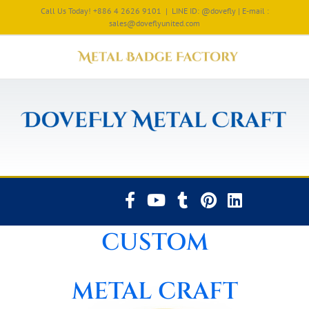
Call Us Today! +886 4 2626 9101
|
LINE ID: @dovefly | E-mail :
sales@doveflyunited.com
CUSTOM
METAL CRAFT