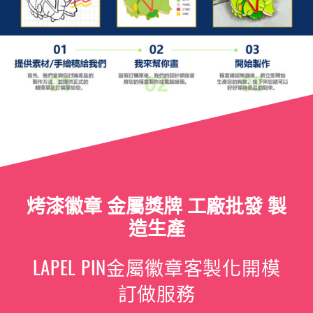
烤漆徽章 金屬獎牌 工廠批發 製
造生產
LAPEL PIN金屬徽章客製化開模
訂做服務