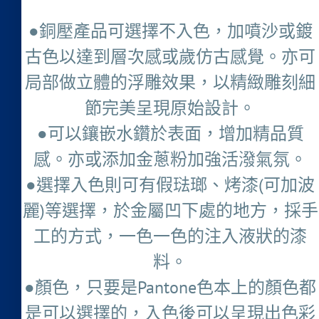
●銅壓產品可選擇不入色，加噴沙或鍍
古色以達到層次感或歲仿古感覺。亦可
局部做立體的浮雕效果，以精緻雕刻細
節完美呈現原始設計。
●可以鑲嵌水鑽於表面，增加精品質
感。亦或添加金蔥粉加強活潑氣氛。
●選擇入色則可有假琺瑯、烤漆(可加波
麗)等選擇，於金屬凹下處的地方，採手
工的方式，一色一色的注入液狀的漆
料。
●顏色，只要是Pantone色本上的顏色都
是可以選擇的，入色後可以呈現出色彩