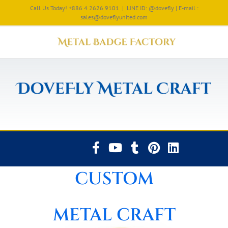
Call Us Today! +886 4 2626 9101
|
LINE ID: @dovefly | E-mail :
sales@doveflyunited.com
CUSTOM
METAL CRAFT