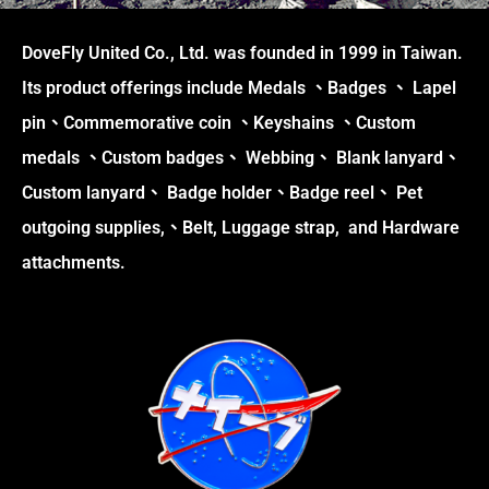
DoveFly United Co., Ltd. was founded in 1999 in Taiwan.
Its product offerings include Medals 、Badges 、 Lapel
pin、Commemorative coin 、Keyshains 、Custom
medals 、Custom badges、 Webbing、 Blank lanyard、
Custom lanyard、 Badge holder、Badge reel、 Pet
outgoing supplies,、Belt, Luggage strap, and Hardware
attachments.