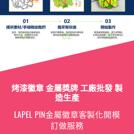
烤漆徽章 金屬獎牌 工廠批發 製
造生產
LAPEL PIN金屬徽章客製化開模
訂做服務