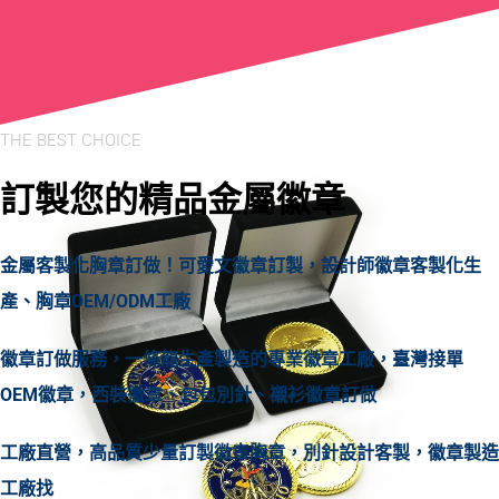
THE BEST CHOICE
訂製您的精品金屬徽章
金屬客製化胸章訂做！可愛文徽章訂製，設計師徽章客製化生
產、胸章OEM/ODM工廠
徽章訂做服務，一條龍生產製造的專業徽章工廠，臺灣接單
OEM徽章，西裝徽章、包包別針、襯衫徽章訂做
工廠直營，高品質少量訂製徽章胸章，別針設計客製，徽章製造
工廠找