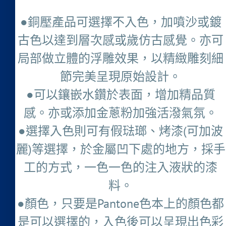
●銅壓產品可選擇不入色，加噴沙或鍍
古色以達到層次感或歲仿古感覺。亦可
局部做立體的浮雕效果，以精緻雕刻細
節完美呈現原始設計。
●可以鑲嵌水鑽於表面，增加精品質
感。亦或添加金蔥粉加強活潑氣氛。
●選擇入色則可有假琺瑯、烤漆(可加波
麗)等選擇，於金屬凹下處的地方，採手
工的方式，一色一色的注入液狀的漆
料。
●顏色，只要是Pantone色本上的顏色都
是可以選擇的，入色後可以呈現出色彩