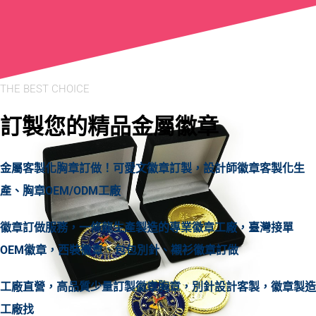
THE BEST CHOICE
訂製您的精品金屬徽章
金屬客製化胸章訂做！可愛文徽章訂製，設計師徽章客製化生
產、胸章OEM/ODM工廠
徽章訂做服務，一條龍生產製造的專業徽章工廠，臺灣接單
OEM徽章，西裝徽章、包包別針、襯衫徽章訂做
工廠直營，高品質少量訂製徽章胸章，別針設計客製，徽章製造
工廠找