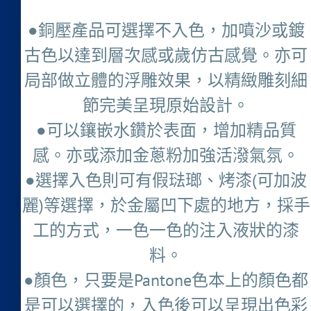
●銅壓產品可選擇不入色，加噴沙或鍍
古色以達到層次感或歲仿古感覺。亦可
局部做立體的浮雕效果，以精緻雕刻細
節完美呈現原始設計。
●可以鑲嵌水鑽於表面，增加精品質
感。亦或添加金蔥粉加強活潑氣氛。
●選擇入色則可有假琺瑯、烤漆(可加波
麗)等選擇，於金屬凹下處的地方，採手
工的方式，一色一色的注入液狀的漆
料。
●顏色，只要是Pantone色本上的顏色都
是可以選擇的，入色後可以呈現出色彩