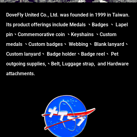
DoveFly United Co., Ltd. was founded in 1999 in Taiwan.
Its product offerings include Medals 、Badges 、 Lapel
pin、Commemorative coin 、Keyshains 、Custom
medals 、Custom badges、 Webbing、 Blank lanyard、
Custom lanyard、 Badge holder、Badge reel、 Pet
outgoing supplies,、Belt, Luggage strap, and Hardware
attachments.