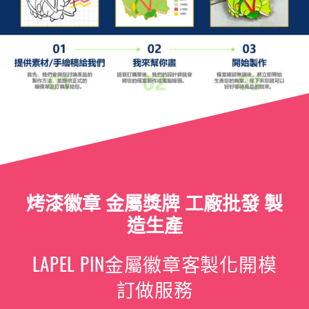
烤漆徽章 金屬獎牌 工廠批發 製
造生產
LAPEL PIN金屬徽章客製化開模
訂做服務