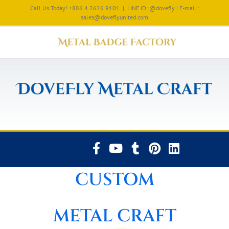
Call Us Today! +886 4 2626 9101
|
LINE ID: @dovefly | E-mail :
sales@doveflyunited.com
CUSTOM
METAL CRAFT