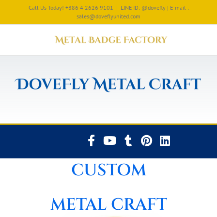
Call Us Today! +886 4 2626 9101
|
LINE ID: @dovefly | E-mail :
sales@doveflyunited.com
CUSTOM
METAL CRAFT