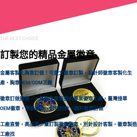
THE BEST CHOICE
訂製您的精品金屬徽章
金屬客製化胸章訂做！可愛文徽章訂製，設計師徽章客製化生
產、胸章OEM/ODM工廠
徽章訂做服務，一條龍生產製造的專業徽章工廠，臺灣接單
OEM徽章，西裝徽章、包包別針、襯衫徽章訂做
工廠直營，高品質少量訂製徽章胸章，別針設計客製，徽章製造
工廠找