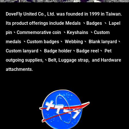
DoveFly United Co., Ltd. was founded in 1999 in Taiwan.
Its product offerings include Medals 、Badges 、 Lapel
pin、Commemorative coin 、Keyshains 、Custom
medals 、Custom badges、 Webbing、 Blank lanyard、
Custom lanyard、 Badge holder、Badge reel、 Pet
outgoing supplies,、Belt, Luggage strap, and Hardware
attachments.