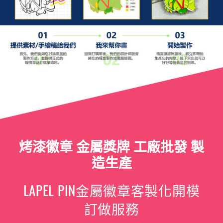
烤漆徽章 金屬獎牌 工廠批發 製
造生產
LAPEL PIN金屬徽章客製化開模
訂做服務