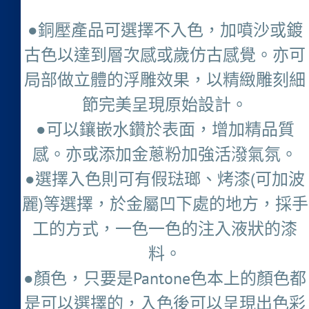
●銅壓產品可選擇不入色，加噴沙或鍍
古色以達到層次感或歲仿古感覺。亦可
局部做立體的浮雕效果，以精緻雕刻細
節完美呈現原始設計。
●可以鑲嵌水鑽於表面，增加精品質
感。亦或添加金蔥粉加強活潑氣氛。
●選擇入色則可有假琺瑯、烤漆(可加波
麗)等選擇，於金屬凹下處的地方，採手
工的方式，一色一色的注入液狀的漆
料。
●顏色，只要是Pantone色本上的顏色都
是可以選擇的，入色後可以呈現出色彩