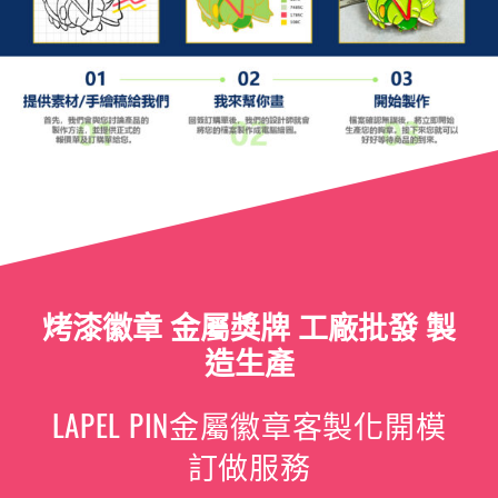
烤漆徽章 金屬獎牌 工廠批發 製
造生產
LAPEL PIN金屬徽章客製化開模
訂做服務