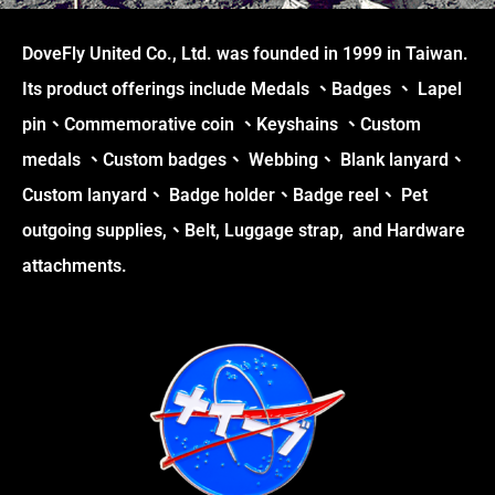
DoveFly United Co., Ltd. was founded in 1999 in Taiwan.
Its product offerings include Medals 、Badges 、 Lapel
pin、Commemorative coin 、Keyshains 、Custom
medals 、Custom badges、 Webbing、 Blank lanyard、
Custom lanyard、 Badge holder、Badge reel、 Pet
outgoing supplies,、Belt, Luggage strap, and Hardware
attachments.