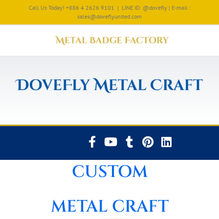
Call Us Today! +886 4 2626 9101
|
LINE ID: @dovefly | E-mail :
sales@doveflyunited.com
CUSTOM
METAL CRAFT