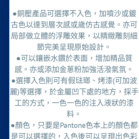
●銅壓產品可選擇不入色，加噴沙或鍍
古色以達到層次感或歲仿古感覺。亦可
局部做立體的浮雕效果，以精緻雕刻細
節完美呈現原始設計。
●可以鑲嵌水鑽於表面，增加精品質
感。亦或添加金蔥粉加強活潑氣氛。
●選擇入色則可有假琺瑯、烤漆(可加波
麗)等選擇，於金屬凹下處的地方，採手
工的方式，一色一色的注入液狀的漆
料。
●顏色，只要是Pantone色本上的顏色都
是可以選擇的，入色後可以呈現出色彩