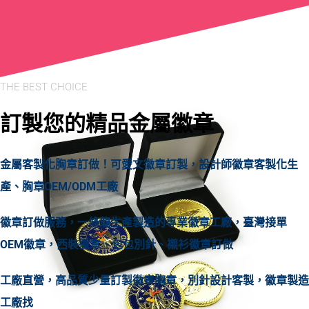
THE BEST CHOICE
訂製您的精品金屬徽章
金屬客製化胸章訂做！可愛文徽章訂製，設計師徽章客製化生
產、胸章OEM/ODM工廠
徽章訂做服務，一條龍生產製造的專業徽章工廠，臺灣接單
OEM徽章，西裝徽章、包包別針、襯衫徽章訂做
工廠直營，高品質少量訂製徽章胸章，別針設計客製，徽章製造
工廠找