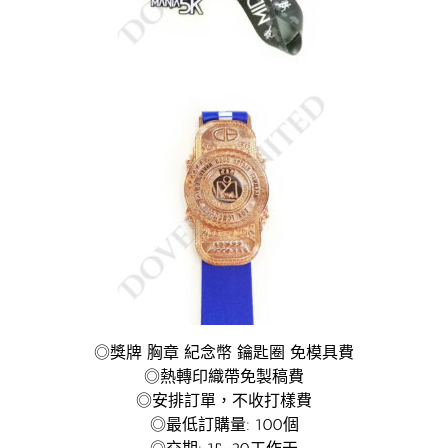
◎獎牌 胸章 紀念幣 鑰匙圈 免模具費
◎熱轉印織帶免製稿費
◎安排訂單，不收打樣費
◎最低訂購量: 100個