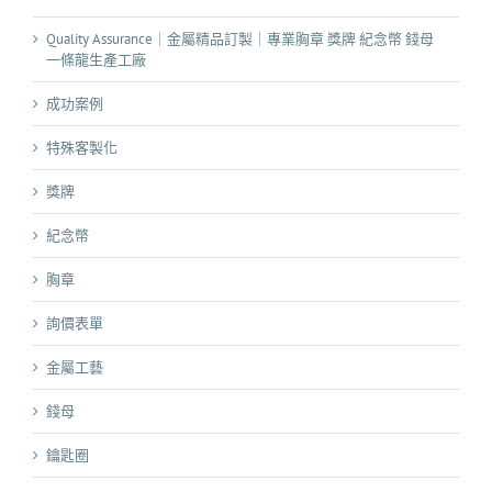
Quality Assurance｜金屬精品訂製｜專業胸章 獎牌 紀念幣 錢母
一條龍生產工廠
成功案例
特殊客製化
獎牌
紀念幣
胸章
詢價表單
金屬工藝
錢母
鑰匙圈