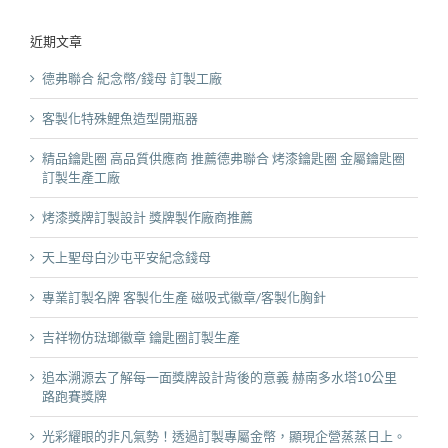
近期文章
德弗聯合 紀念幣/錢母 訂製工廠
客製化特殊鯉魚造型開瓶器
精品鑰匙圈 高品質供應商 推薦德弗聯合 烤漆鑰匙圈 金屬鑰匙圈
訂製生產工廠
烤漆獎牌訂製設計 獎牌製作廠商推薦
天上聖母白沙屯平安紀念錢母
專業訂製名牌 客製化生產 磁吸式徽章/客製化胸針
吉祥物仿琺瑯徽章 鑰匙圈訂製生產
追本溯源去了解每一面獎牌設計背後的意義 赫南多水塔10公里
路跑賽獎牌
光彩耀眼的非凡氣勢！透過訂製專屬金幣，顯現企營蒸蒸日上。