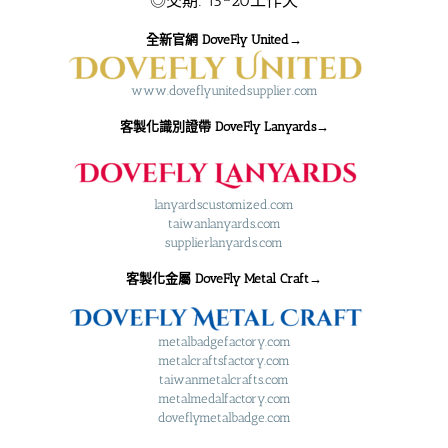
◎交期: 15~20工作天
全新官網 DoveFly United→
www.doveflyunitedsupplier.com
客製化識別證帶 DoveFly Lanyards→
lanyardscustomized.com
taiwanlanyards.com
supplierlanyards.com
客製化金屬 DoveFly Metal Craft→
metalbadgefactory.com
metalcraftsfactory.com
taiwanmetalcrafts.com
metalmedalfactory.com
doveflymetalbadge.com