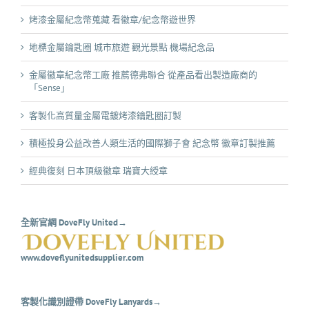
烤漆金屬紀念幣蒐藏 看徽章/紀念幣遊世界
地標金屬鑰匙圈 城市旅遊 觀光景點 機場紀念品
金屬徽章紀念幣工廠 推薦德弗聯合 從產品看出製造廠商的
「Sense」
客製化高質量金屬電鍍烤漆鑰匙圈訂製
積極投身公益改善人類生活的國際獅子會 紀念幣 徽章訂製推薦
經典復刻 日本頂級徽章 瑞寶大綬章
全新官網 DoveFly United→
www.doveflyunitedsupplier.com
客製化識別證帶 DoveFly Lanyards→