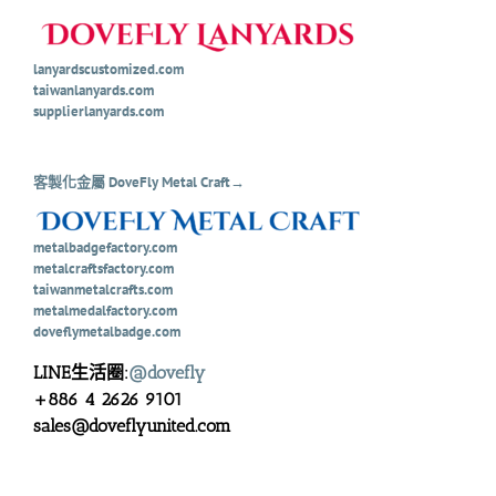
lanyardscustomized.com
taiwanlanyards.com
supplierlanyards.com
客製化金屬 DoveFly Metal Craft→
metalbadgefactory.com
metalcraftsfactory.com
taiwanmetalcrafts.com
metalmedalfactory.com
doveflymetalbadge.com
LINE生活圈:
@dovefly
+886 4 2626 9101
sales@doveflyunited.com