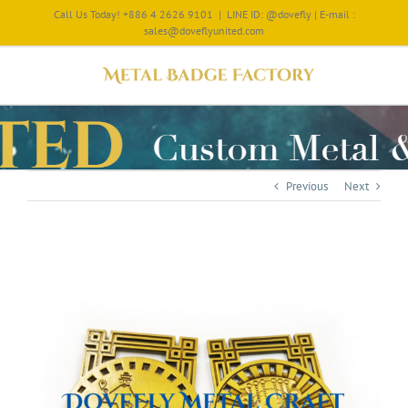
Call Us Today! +886 4 2626 9101
|
LINE ID: @dovefly | E-mail :
sales@doveflyunited.com
Previous
Next