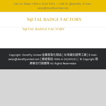
Call Us Today! +886 4 2626 9101
|
LINE ID: @dovefly | E-mail :
sales@doveflyunited.com
Copyright - DoveFly United 金屬客製化精品│台灣識別證帶工廠│E-mail:
sales@doveflyunited.com│連絡電話:+886-4-26269101│ © Copyright 德
弗聯合行銷團隊 All Rights Reservedon