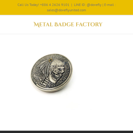
Call Us Today! +886 4 2626 9101
|
LINE ID: @dovefly | E-mail :
sales@doveflyunited.com