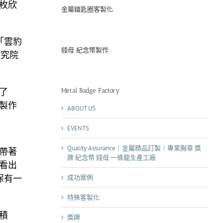
枚欣
金屬鑰匙圈客製化
「雲豹
錢母 紀念幣製作
研究院
了
Metal Badge Factory
製作
ABOUT US
EVENTS
Quality Assurance｜金屬精品訂製｜專業胸章 獎
帶著
牌 紀念幣 錢母 一條龍生產工廠
看出
成功案例
保有一
特殊客製化
積
獎牌