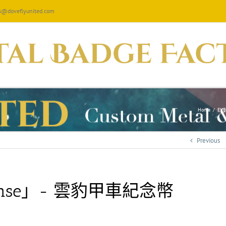
les@doveflyunited.com
Home
/
EVE
Previous
se」- 雲豹甲車紀念幣