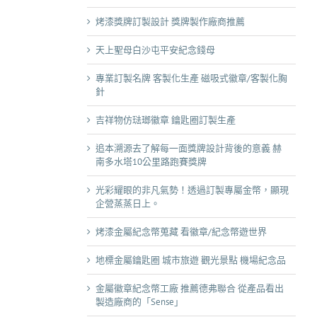
烤漆獎牌訂製設計 獎牌製作廠商推薦
天上聖母白沙屯平安紀念錢母
專業訂製名牌 客製化生產 磁吸式徽章/客製化胸
針
吉祥物仿琺瑯徽章 鑰匙圈訂製生產
追本溯源去了解每一面獎牌設計背後的意義 赫
南多水塔10公里路跑賽獎牌
光彩耀眼的非凡氣勢！透過訂製專屬金幣，顯現
企營蒸蒸日上。
烤漆金屬紀念幣蒐藏 看徽章/紀念幣遊世界
地標金屬鑰匙圈 城市旅遊 觀光景點 機場紀念品
金屬徽章紀念幣工廠 推薦德弗聯合 從產品看出
製造廠商的「Sense」