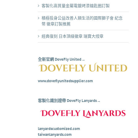
客製化高質量金屬電鍍烤漆鑰匙圈訂製
積極投身公益改善人類生活的國際獅子會 紀念
幣 徽章訂製推薦
經典復刻 日本頂級徽章 瑞寶大綬章
全新官網 DoveFly United→
www.doveflyunitedsupplier.com
客製化識別證帶 DoveFly Lanyards→
lanyardscustomized.com
taiwanlanyards.com