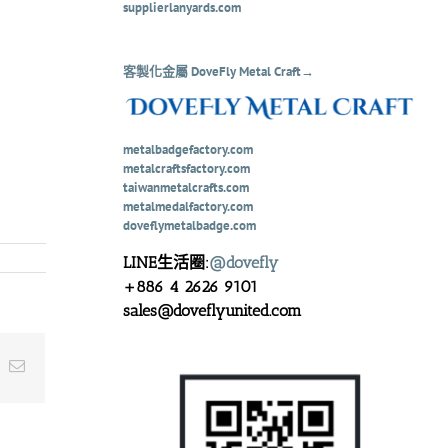
supplierlanyards.com
客製化金屬 DoveFly Metal Craft→
metalbadgefactory.com
metalcraftsfactory.com
taiwanmetalcrafts.com
metalmedalfactory.com
doveflymetalbadge.com
LINE生活圈:
@dovefly
+886 4 2626 9101
sales@doveflyunited.com