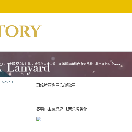
NTS
/
金屬 紀念幣訂製
/
金屬徽章紀念幣工廠 推薦德弗聯合 從產品看出製造廠商的「Sense」
Next
頂級烤漆胸章 琺瑯徽章
客製化金屬獎牌 比賽獎牌製作