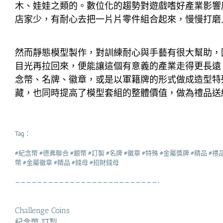
木、娃娃之類的。數位化的趨勢對遊戲嗜好產業影響
店家少，有耐心去把一片片零件組合起來，慢慢打磨
然而靜態模型製作，對訓練耐心與手藝有很大幫助，
目光再拉回來，便能讓這個有意義的產業走得更長遠
念幣、名牌、徽章，或是以軍籍牌的形式做成造型特
藏，也同時提高了模型套組的整體價值，做為禮品送
Tag：
#紀念幣 #德弗聯合 #銀幣 #訂製 #名牌 #徽章 #特殊 #金屬獎牌 #精品 #禮
幣 #金屬徽章 #精品 #錢母 #招財錢母
——————————————————————————-
Challenge Coins
紀念幣 訂製