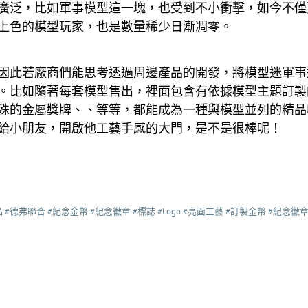
廣泛，比如軍事模型這一塊，也受到不小衝擊，如今不僅
上色的模型玩家，也是數量稀少日漸凋零。
因此若廠商們能思考透過周邊產品的開發，將模型迷軍事
。比如隨著每套模型售出，裡面包含有依據模型主題訂製
殊的金屬獎牌、、等等，都能成為一種與模型並列的精品
給小朋友，開啟他工藝手感的大門，是不是很棒呢！
品 #德弗聯合 #紀念金幣 #紀念徽章 #標誌 #Logo #亮面工藝 #訂製金幣 #紀念徽章