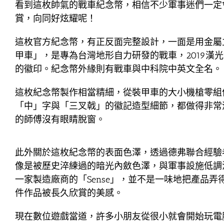
看到這枚帥氣的戰車紀念幣，相信不少軍事迷們一定
賞，向同好炫耀呢！
這枚官方紀念幣，有正反面完整設計，一面是用金屬
甲車」，是專為台灣地形自力研發的戰車，2019漢
的徽印。紀念幣外緣則有戰車與中科院中英文全名。
這枚紀念幣製作相當精細，從裝甲車的大小機槍零組
「中」字與「三叉戟」的徽記造型細節，都做得非常
的師傅沒有眼睛脫窗。
此外關於這枚紀念幣的表面色澤，透過德弗聯合經驗
像是被歷史淬練過的暗光內斂色澤，與軍事設施低調
一家製造廠商的「Sense」，並不是一味地把產品
件作品被長久欣賞的美感。
現在數位遊戲當道，許多小朋友從很小就會開始玩電