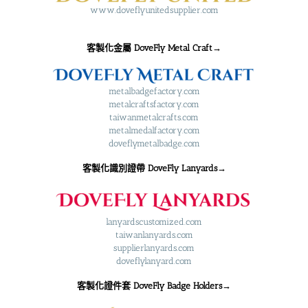
www.doveflyunitedsupplier.com
客製化金屬 DoveFly Metal Craft→
metalbadgefactory.com
metalcraftsfactory.com
taiwanmetalcrafts.com
metalmedalfactory.com
doveflymetalbadge.com
客製化識別證帶 DoveFly Lanyards→
lanyardscustomized.com
taiwanlanyards.com
supplierlanyards.com
doveflylanyard.com
客製化證件套 DoveFly B
adge Holders
→