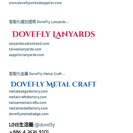
www.doveflyunitedsupplier.com
客製化識別證帶 DoveFly Lanyards→
lanyardscustomized.com
taiwanlanyards.com
supplierlanyards.com
客製化金屬 DoveFly Metal Craft→
metalbadgefactory.com
metalcraftsfactory.com
taiwanmetalcrafts.com
metalmedalfactory.com
doveflymetalbadge.com
LINE生活圈:
@dovefly
+886 4 2626 9101