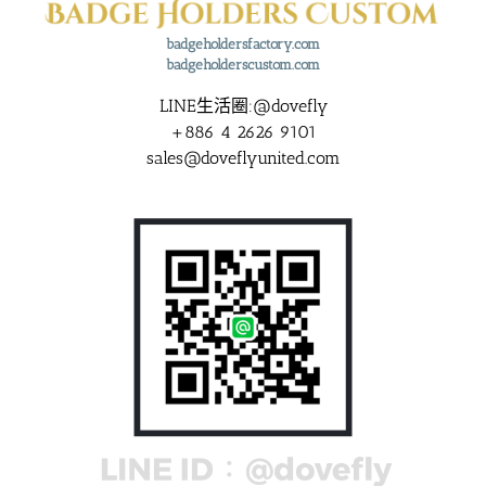
badgeholdersfactory.com
badgeholderscustom.com
LINE生活圈:@dovefly
+886 4 2626 9101
sales@doveflyunited.com