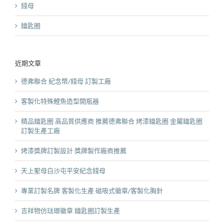
錢母
鑰匙圈
近期文章
德弗聯合 紀念幣/錢母 訂製工廠
客製化特殊鯉魚造型開瓶器
精品鑰匙圈 高品質供應商 推薦德弗聯合 烤漆鑰匙圈 金屬鑰匙圈
訂製生產工廠
烤漆獎牌訂製設計 獎牌製作廠商推薦
天上聖母白沙屯平安紀念錢母
專業訂製名牌 客製化生產 磁吸式徽章/客製化胸針
吉祥物仿琺瑯徽章 鑰匙圈訂製生產