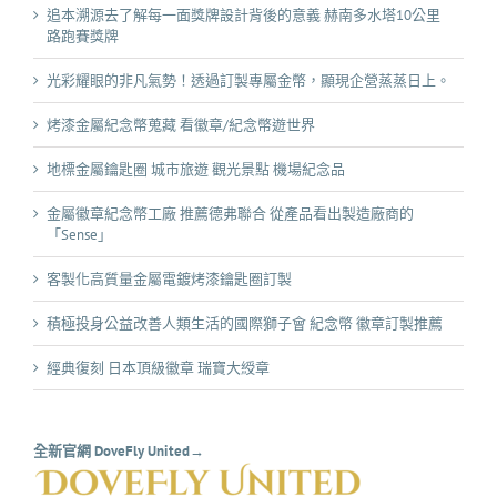
追本溯源去了解每一面獎牌設計背後的意義 赫南多水塔10公里
路跑賽獎牌
光彩耀眼的非凡氣勢！透過訂製專屬金幣，顯現企營蒸蒸日上。
烤漆金屬紀念幣蒐藏 看徽章/紀念幣遊世界
地標金屬鑰匙圈 城市旅遊 觀光景點 機場紀念品
金屬徽章紀念幣工廠 推薦德弗聯合 從產品看出製造廠商的
「Sense」
客製化高質量金屬電鍍烤漆鑰匙圈訂製
積極投身公益改善人類生活的國際獅子會 紀念幣 徽章訂製推薦
經典復刻 日本頂級徽章 瑞寶大綬章
全新官網 DoveFly United→