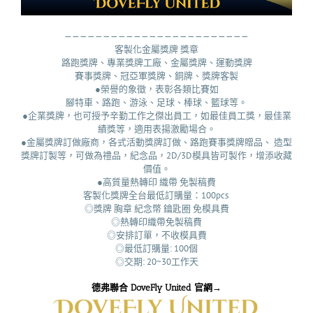
————————————————————————
客製化金屬獎牌 獎章
路跑獎牌、專業獎牌工廠、金屬獎牌、運動獎牌
賽事獎牌、冠亞軍獎牌、銅牌、獎牌客製
●榮譽的象徵，表彰各類比賽如
腳特車、路跑、游泳、足球、棒球、籃球等。
●企業獎牌，也可授予辛勤工作之傑出員工，如最佳員工獎，最佳業
績獎等，適用表揚激勵場合。
●金屬獎牌訂做廠商，各式活動獎牌訂做、路跑賽事獎牌贈品、 造型
獎牌訂製等，可做為禮品，紀念品，2D/3D模具皆可製作，增添收藏
價值。
●高質量熱轉印 織帶 免製稿費
客製化獎牌全台最低訂購量：100pcs ​
◎獎牌 胸章 紀念幣 鑰匙圈 免模具費
◎熱轉印織帶免製稿費
◎安排訂單，不收模具費
◎最低訂購量: 100個
◎交期: 20~30工作天
德弗聯合 DoveFly United 官網→