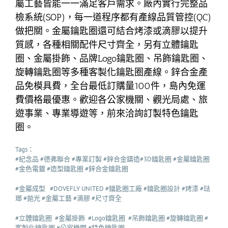
屬工藝皆能一一滿足客戶需求。廠內實行完整品
檢系統(SOP)，每一道程序都有產線品質管控(QC)
做把關。金屬鑰匙圈還可結合烤漆或滴膠以提升
質感，各種相關配件尺寸齊全，另有立體鑰匙
圈、金屬掛飾、品牌Logo鑰匙圈、吊飾鑰匙圈、
旋轉鑰匙圈等多種客製化鑰匙圈產線。鋅合金產
品免模具費，全台最低訂購量100件，島內免運
費價格最優惠。歡迎各公家機關、觀光局處、旅
遊事業、專業導遊等，前來洽詢訂製特色鑰匙
圈。
Tags：
#紀念品 #德弗聯合 #專業訂製 #鋅合金鑄造#3D鑰匙圈 #金屬鑰匙圈
#金色電鍍 #造型鑰匙圈 #鋅合金鑰匙圈
#金屬成型 #DOVEFLY UNITED #鑰匙圈工廠 #鑰匙圈設計 #烤漆 #琺
瑯 #拋光 #金屬工藝 #滴膠 #尺寸齊全
#立體鑰匙圈 #金屬掛飾 #Logo鑰匙圈 #吊飾鑰匙圈 #旋轉鑰匙圈 #
客製化鑰匙圈 #公家機關 #特色鑰匙圈