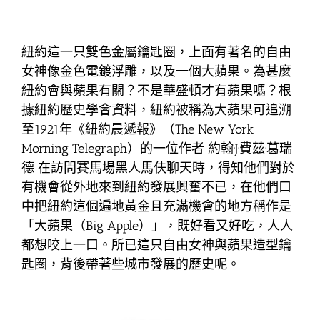
紐約這一只雙色金屬鑰匙圈，上面有著名的自由
女神像金色電鍍浮雕，以及一個大蘋果。為甚麼
紐約會與蘋果有關？不是華盛頓才有蘋果嗎？根
據紐約歷史學會資料，紐約被稱為大蘋果可追溯
至1921年《紐約晨遞報》（The New York
Morning Telegraph）的一位作者 約翰·J·費茲·葛瑞
德 在訪問賽馬場黑人馬伕聊天時，得知他們對於
有機會從外地來到紐約發展興奮不已，在他們口
中把紐約這個遍地黃金且充滿機會的地方稱作是
「大蘋果（Big Apple）」，既好看又好吃，人人
都想咬上一口。所已這只自由女神與蘋果造型鑰
匙圈，背後帶著些城市發展的歷史呢。