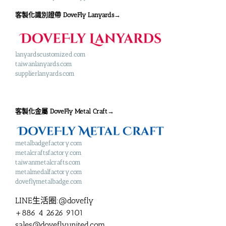
客製化識別證帶 DoveFly Lanyards→
lanyardscustomized.com
taiwanlanyards.com
supplierlanyards.com
客製化金屬 DoveFly Metal Craft→
metalbadgefactory.com
metalcraftsfactory.com
taiwanmetalcrafts.com
metalmedalfactory.com
doveflymetalbadge.com
LINE生活圈:@dovefly
+886 4 2626 9101
sales@doveflyunited.com