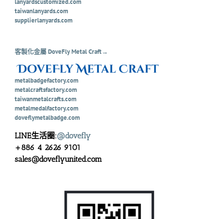
lanyardscustomized.com
taiwanlanyards.com
supplierlanyards.com
客製化金屬 DoveFly Metal Craft→
metalbadgefactory.com
metalcraftsfactory.com
taiwanmetalcrafts.com
metalmedalfactory.com
doveflymetalbadge.com
LINE生活圈:
@dovefly
+886 4 2626 9101
sales@doveflyunited.com