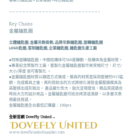
———————————————————————————–
Key Chains
金屬鑰匙圈
立體鑰匙圈, 金屬吊飾掛飾, 品牌吊飾鑰匙圈, 旋轉鑰匙圈
LOGO匙圈, 客制鑰匙圈, 企業鑰匙圈, 鑰匙圈生產工廠
●特殊旋轉鑰匙圈，中間結構体可360度轉動，結構体為金屬材質。
●專業紀念幣製作工廠，客製化金屬鑰匙圈製作無常規尺寸，尺寸/
大小/厚度 皆可客製化 。
●金屬鑰匙圈材質以鑄造方式做成，模具的材質是採用堅硬的H13錳
鋼，完成模具之後，再利用射出的方式將熔化液態金屬壓鑄模具及
高壓擠出成形取出。 產品變化性大，拋光呈現度佳，精品質感適合
時尚大方的設計商品。金屬鑰匙圈可結合烤漆或滴膠，以多層次表
現最佳質感。
金屬鑰匙圈全台最低訂購量：100pcs
全新官網 DoveFly United→
www.doveflyunitedsupplier.com