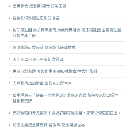
德弗聯合 紀念幣/錢母 訂製工廠
客製化特殊鯉魚造型開瓶器
精品鑰匙圈 高品質供應商 推薦德弗聯合 烤漆鑰匙圈 金屬鑰匙圈
訂製生產工廠
烤漆獎牌訂製設計 獎牌製作廠商推薦
天上聖母白沙屯平安紀念錢母
專業訂製名牌 客製化生產 磁吸式徽章/客製化胸針
吉祥物仿琺瑯徽章 鑰匙圈訂製生產
追本溯源去了解每一面獎牌設計背後的意義 赫南多水塔10公里
路跑賽獎牌
光彩耀眼的非凡氣勢！透過訂製專屬金幣，顯現企營蒸蒸日上。
烤漆金屬紀念幣蒐藏 看徽章/紀念幣遊世界