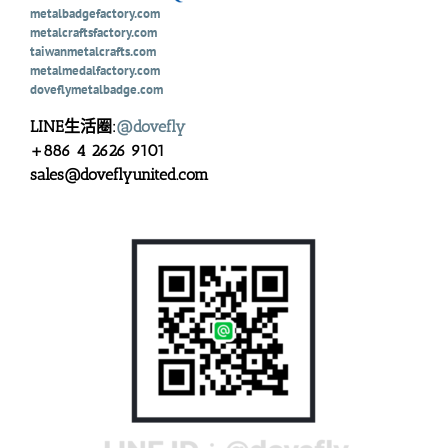
metalbadgefactory.com
metalcraftsfactory.com
taiwanmetalcrafts.com
metalmedalfactory.com
doveflymetalbadge.com
LINE生活圈:
@dovefly
+886 4 2626 9101
sales@doveflyunited.com