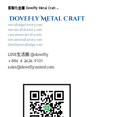
客製化金屬 DoveFly Metal Craft→
metalbadgefactory.com
metalcraftsfactory.com
taiwanmetalcrafts.com
metalmedalfactory.com
doveflymetalbadge.com
LINE生活圈:@dovefly
+886 4 2626 9101
sales@doveflyunited.com