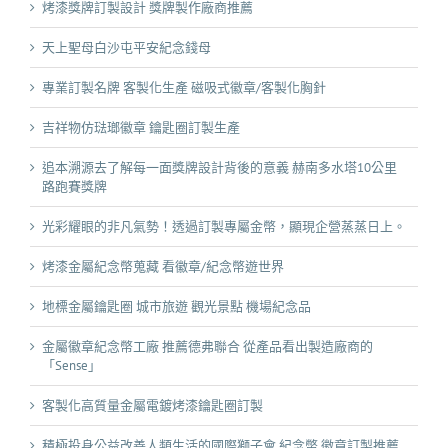
烤漆獎牌訂製設計 獎牌製作廠商推薦
天上聖母白沙屯平安紀念錢母
專業訂製名牌 客製化生產 磁吸式徽章/客製化胸針
吉祥物仿琺瑯徽章 鑰匙圈訂製生產
追本溯源去了解每一面獎牌設計背後的意義 赫南多水塔10公里
路跑賽獎牌
光彩耀眼的非凡氣勢！透過訂製專屬金幣，顯現企營蒸蒸日上。
烤漆金屬紀念幣蒐藏 看徽章/紀念幣遊世界
地標金屬鑰匙圈 城市旅遊 觀光景點 機場紀念品
金屬徽章紀念幣工廠 推薦德弗聯合 從產品看出製造廠商的
「Sense」
客製化高質量金屬電鍍烤漆鑰匙圈訂製
積極投身公益改善人類生活的國際獅子會 紀念幣 徽章訂製推薦