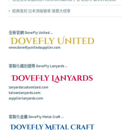
經典復刻 日本頂級徽章 瑞寶大綬章
全新官網 DoveFly United→
www.doveflyunitedsupplier.com
客製化識別證帶 DoveFly Lanyards→
lanyardscustomized.com
taiwanlanyards.com
supplierlanyards.com
客製化金屬 DoveFly Metal Craft→